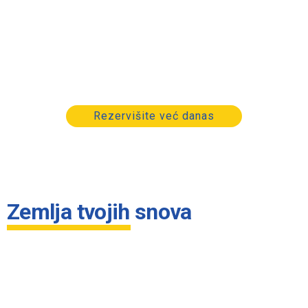
Leto deluje daleko, ali najbolje ponude su tu
već sada. Bilo da želite da letujete na nekom
od grčkih ostrva ili na nekoj od popularnih
kontinentalnih destinacija, sada je pravo
vreme da odaberete najbolju lokaciju, termin i
smeštaj uz specijalne ponude.
Rezervišite već danas
Zemlja tvojih snova
Grčka