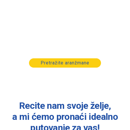
Planirajte putovanje koje
ćete pamtiti!
Istražite svet uz naše pažljivo osmišljene
aranžmane – jer svako putovanje zaslužuje da bude
posebno.
Pretražite aranžmane
Recite nam svoje želje,
a mi ćemo pronaći idealno
putovanje za vas!