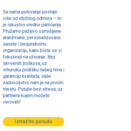
Sa nama putovanje postaje
više od običnog odmora – to
je iskustvo vredno pamćenja.
Pružamo pažljivo osmišljene
aranžmane, personalizovane
savete i besprekornu
organizaciju, kako biste se vi
fokusirali na uživanje. Bez
skrivenih troškova, uz
vrhunsku podršku našeg tima i
garanciju kvaliteta, vaše
zadovoljstvo nam je na prvom
mestu. Putujte bez stresa, uz
partnera kojem možete
verovati!
Istražite ponudu