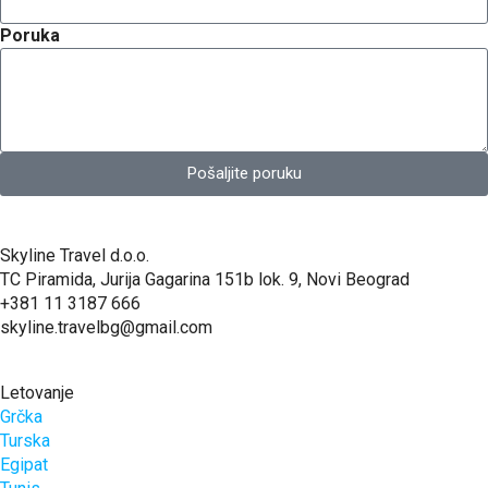
Poruka
Pošaljite poruku
Skyline Travel d.o.o.
TC Piramida, Jurija Gagarina 151b lok. 9, Novi Beograd
+381 11 3187 666
skyline.travelbg@gmail.com
Letovanje
Grčka
Turska
Egipat