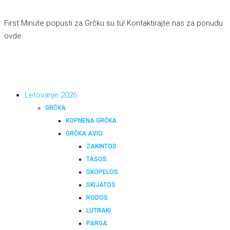
First Minute popusti za Grčku su tu! Kontaktirajte nas za ponudu
ovde
.
Letovanje 2026
GRČKA
KOPNENA GRČKA
GRČKA AVIO
ZAKINTOS
TASOS
SKOPELOS
SKIJATOS
RODOS
LUTRAKI
PARGA