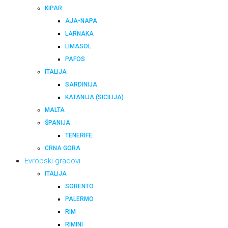
KIPAR
AJA-NAPA
LARNAKA
LIMASOL
PAFOS
ITALIJA
SARDINIJA
KATANIJA (SICILIJA)
MALTA
ŠPANIJA
TENERIFE
CRNA GORA
Evropski gradovi
ITALIJA
SORENTO
PALERMO
RIM
RIMINI