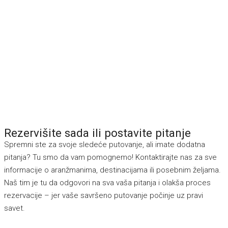
Rezervišite sada ili postavite pitanje
Spremni ste za svoje sledeće putovanje, ali imate dodatna
pitanja? Tu smo da vam pomognemo! Kontaktirajte nas za sve
informacije o aranžmanima, destinacijama ili posebnim željama.
Naš tim je tu da odgovori na sva vaša pitanja i olakša proces
rezervacije – jer vaše savršeno putovanje počinje uz pravi
savet.