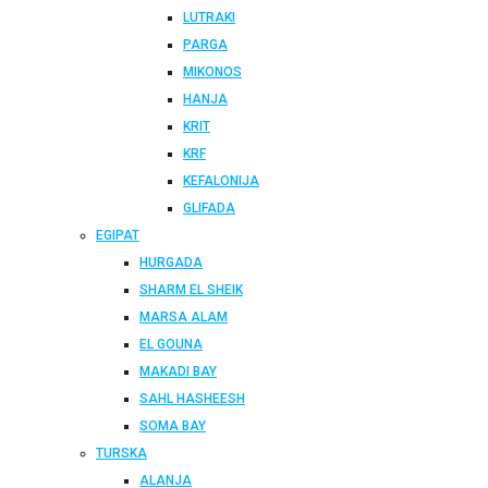
LUTRAKI
PARGA
MIKONOS
HANJA
KRIT
KRF
KEFALONIJA
GLIFADA
EGIPAT
HURGADA
SHARM EL SHEIK
MARSA ALAM
EL GOUNA
MAKADI BAY
SAHL HASHEESH
SOMA BAY
TURSKA
ALANJA