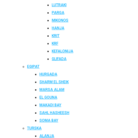
LUTRAKI
PARGA
MIKONOS
HANJA
KRIT
KRF
KEFALONIJA
GLIFADA
EGIPAT
HURGADA
SHARM EL SHEIK
MARSA ALAM
EL GOUNA
MAKADI BAY
SAHL HASHEESH
SOMA BAY
TURSKA
ALANJA