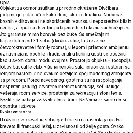
Opis
Objekat za odmor ušuškan u prirodno okruženje Divčibara,
potpuno je prilagođen kako deci, tako i odraslima. Nadomak
brojnih vidikovaca i neiskorišćenih resursa, u neposrednoj blizini
centra , a opet na dovoljnoj udaljenosti od glavne saobraćajnice
što garantuje miran boravak bez buke. Sa smeštajnim
kapacitetom od 31 sobe (dvokrevetne, trokrevetne
četvorokrevetne i family rooms), u lepom i prijatnom ambijentu
uz nasmejano osoblje i tradicionalnu kuhinju gosti se osećaju
kao u svom domu, među svojima. Prostorije objekta – recepcija,
lobby bar, caffe club, višenamenska sala, igraonica, restoran sa
letnjom baštom, čine svakim detaljem spoj modernog ambijenta
sa prirodom. Pored navedenog, gostima su na raspolaganju
besplatan parking, otvorena internet konekcija, sef, usluge
vešeraja, room service, prostorija za rekreaciju i stoni tenis.
Kvalitetna usluga za kvalitetan odmor. Na Vama je samo da se
opustite i uživate.
Dvokrevetna soba
U okviru dvokrevetne sobe gostima su na raspolaganju dva
kreveta ili francuski ležaj, u zavisnosti od želje gosta. Svaka
dvokrevetna soba ima i pomoćni – single ležaj. Sve dvokrevetne