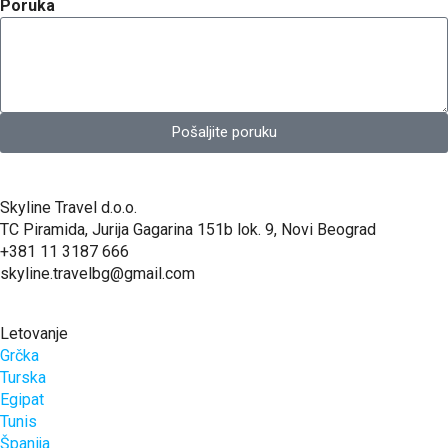
Poruka
Pošaljite poruku
Skyline Travel d.o.o.
TC Piramida, Jurija Gagarina 151b lok. 9, Novi Beograd
+381 11 3187 666
skyline.travelbg@gmail.com
Letovanje
Grčka
Turska
Egipat
Tunis
Španija