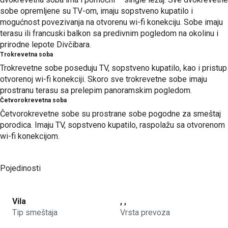
sobe opremljene su TV-om, imaju sopstveno kupatilo i
mogućnost povezivanja na otvorenu wi-fi konekciju. Sobe imaju
terasu ili francuski balkon sa predivnim pogledom na okolinu i
prirodne lepote Divčibara.
Trokrevetna soba
Trokrevetne sobe poseduju TV, sopstveno kupatilo, kao i pristup
otvorenoj wi-fi konekciji. Skoro sve trokrevetne sobe imaju
prostranu terasu sa prelepim panoramskim pogledom.
Četvorokrevetna soba
Četvorokrevetne sobe su prostrane sobe pogodne za smeštaj
porodica. Imaju TV, sopstveno kupatilo, raspolažu sa otvorenom
wi-fi konekcijom.
Pojedinosti
Vila
, ,
Tip smeštaja
Vrsta prevoza