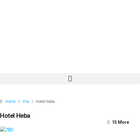
Home
Vila
Hotel Heba
Hotel Heba
11 More
15 More