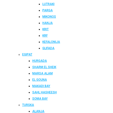
LUTRAKI
PARGA
MIKONOS
HANJA
KRIT
KRF
KEFALONIJA
GLIFADA
EGIPAT
HURGADA
SHARM EL SHEIK
MARSA ALAM
EL GOUNA
MAKADI BAY
SAHL HASHEESH
SOMA BAY
TURSKA
ALANJA