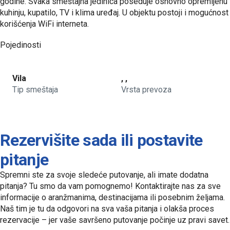
godine. Svaka smeštajna jedinica poseduje osnovno opremljenu
kuhinju, kupatilo, TV i klima uređaj. U objektu postoji i mogućnost
korišćenja WiFi interneta.
Pojedinosti
Vila
, ,
Tip smeštaja
Vrsta prevoza
Rezervišite sada ili postavite
pitanje
Spremni ste za svoje sledeće putovanje, ali imate dodatna
pitanja? Tu smo da vam pomognemo! Kontaktirajte nas za sve
informacije o aranžmanima, destinacijama ili posebnim željama.
Naš tim je tu da odgovori na sva vaša pitanja i olakša proces
rezervacije – jer vaše savršeno putovanje počinje uz pravi savet.