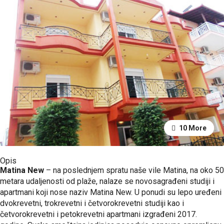
10 More
6 More
Opis
Matina New
– na poslednjem spratu naše vile Matina, na oko 50
metara udaljenosti od plaže, nalaze se novosagrađeni studiji i
apartmani koji nose naziv Matina New. U ponudi su lepo uređeni
dvokrevetni, trokrevetni i četvorokrevetni studiji kao i
četvorokrevetni i petokrevetni apartmani izgrađeni 2017.