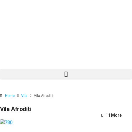
Home
Vila
Vila Afroditi
Vila Afroditi
11 More
7 More