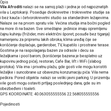
Opis
Vila Afroditi
nalazi se na samoj plaži i jedna je od najpoznatijih
vila u Leptokariji. Poseduje dvokrevetne i trokrevetne studije sa
i bez kauča i četvorokrevetni studio sa standardnim ležajevima.
Nalaze se na prvom spratu vile. Većina studija ima bočni pogled
na more ili na bazen. Sve smeštajne jedinice imaju opremljenu
čajnu kuhinju (frižider, mini električni šporet, posuđe bez tiganja)
namenjenu za pripremu lakih obroka, klima uređaj čije se
korišćenje doplaćuje, garderober, TV, kupatilo i prostrane terase.
Gostima je na raspolaganju bazen za odrasle i decu sa
ležaljkama i pool barom, (korišćenje bazena je besplatno uz
kupovinu jednog pića), restoran, Cafe Bar, lift i WiFi (slabog
protoka). Vila ima i privatnu plažu, gde gosti vile mogu koristiti
ležaljke i suncobrane uz obaveznu konzumaciju pića. Vila nema
peškira. Pored objekta nalazi se veliki javni parking. U prizemlju
vile gosti mogu ostaviti prtljag poslednjeg dana, gde su im
obezbeđeni i toaleti.
GPS KOORDINATE: 40.063055555556 22.568055555556
Pojedinosti