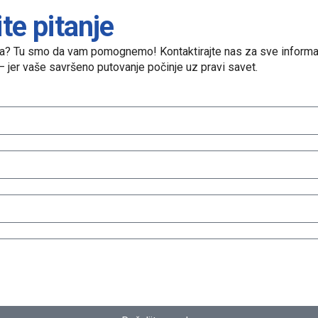
ite pitanje
nja? Tu smo da vam pomognemo! Kontaktirajte nas za sve informac
 – jer vaše savršeno putovanje počinje uz pravi savet.