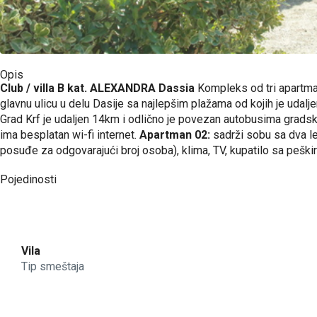
Opis
Club / villa B kat. ALEXANDRA Dassia
Kompleks od tri apartm
glavnu ulicu u delu Dasije sa najlepšim plažama od kojih je udalj
Grad Krf je udaljen 14km i odlično je povezan autobusima gradsko
ima besplatan wi-fi internet.
Apartman 02:
sadrži sobu sa dva lež
posuđe za odgovarajući broj osoba), klima, TV, kupatilo sa peški
Pojedinosti
Vila
Tip smeštaja