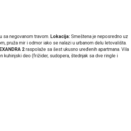
tu sa negovanom travom.
Lokacija:
Smeštena je neposredno uz
m, pruža mir i odmor iako se nalazi u urbanom delu letovališta.
EXANDRA 2
raspolaže sa šest ukusno uređenih apartmana. Vila
 kuhinjski deo (frižider, sudopera, štednjak sa dve ringle i