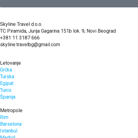
Skyline Travel d.o.o.
TC Piramida, Jurija Gagarina 151b lok. 9, Novi Beograd
+381 11 3187 666
skyline.travelbg@gmail.com
Letovanje
Grčka
Turska
Egipat
Tunis
Španija
Metropole
Rim
Barselona
Istanbul
Madrid