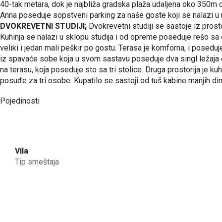
40-tak metara, dok je najbliža gradska plaža udaljena oko 350m od
Anna poseduje sopstveni parking za naše goste koji se nalazi u n
DVOKREVETNI STUDIJI;
Dvokrevetni studiji se sastoje iz prost
Kuhinja se nalazi u sklopu studija i od opreme poseduje rešo sa 
veliki i jedan mali peškir po gostu. Terasa je komforna, i posedu
iz spavaće sobe koja u svom sastavu poseduje dva singl ležaja d
na terasu, koja poseduje sto sa tri stolice. Druga prostorija je ku
posuđe za tri osobe. Kupatilo se sastoji od tuš kabine manjih di
Pojedinosti
Vila
Tip smeštaja