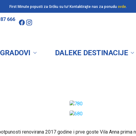
First Minute popusti za Grčku su tu! Kontaktirajte nas za ponudu
ovde
.
187 666
 GRADOVI
DALEKE DESTINACIJE
 u potpunosti renovirana 2017 godine i prve goste Vila Anna prima