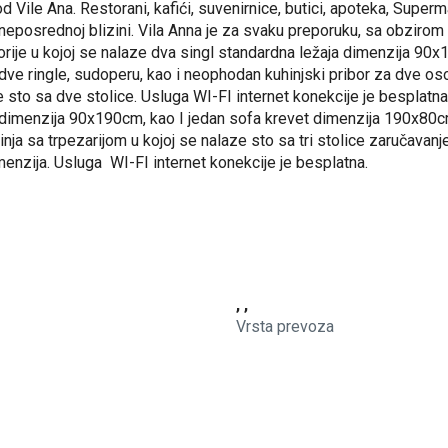
 Vile Ana. Restorani, kafići, suvenirnice, butici, apoteka, Superm
eposrednoj blizini. Vila Anna je za svaku preporuku, sa obzirom n
orije u kojoj se nalaze dva singl standardna ležaja dimenzija 90x
dve ringle, sudoperu, kao i neophodan kuhinjski pribor za dve os
je sto sa dve stolice. Usluga WI-FI internet konekcije je besplatn
imenzija 90x190cm, kao I jedan sofa krevet dimenzija 190x80cm, 
hinja sa trpezarijom u kojoj se nalaze sto sa tri stolice zaručavan
menzija. Usluga WI-FI internet konekcije je besplatna.
, ,
Vrsta prevoza