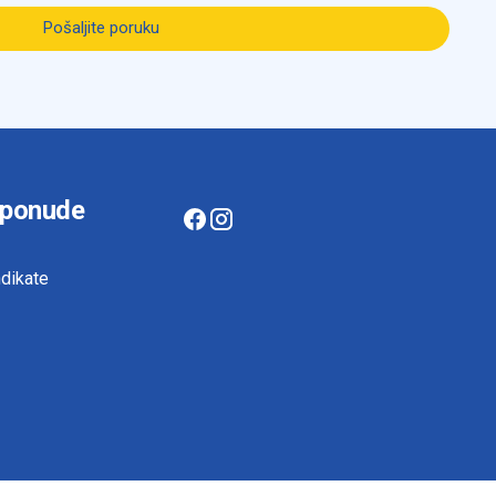
Pošaljite poruku
 ponude
dikate