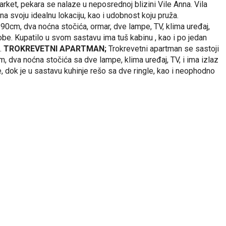
arket, pekara se nalaze u neposrednoj blizini Vile Anna. Vila
a svoju idealnu lokaciju, kao i udobnost koju pruža.
190cm, dva noćna stočića, ormar, dve lampe, TV, klima uređaj,
obe. Kupatilo u svom sastavu ima tuš kabinu , kao i po jedan
a.
TROKREVETNI APARTMAN;
Trokrevetni apartman se sastoji
dva noćna stočića sa dve lampe, klima uređaj, TV, i ima izlaz
je, dok je u sastavu kuhinje rešo sa dve ringle, kao i neophodno