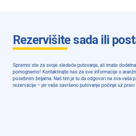
Rezervišite sada ili post
Spremni ste za svoje sledeće putovanje, ali imate dodatn
pomognemo! Kontaktirajte nas za sve informacije o aranžm
posebnim željama. Naš tim je tu da odgovori na sva vaša pi
rezervacije – jer vaše savršeno putovanje počinje uz pravi 