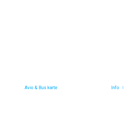
Avio & Bus karte
Info