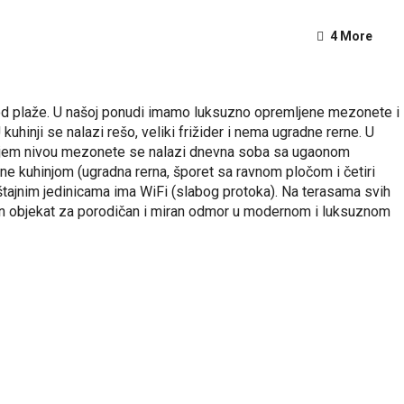
4 More
 od plaže. U našoj ponudi imamo luksuzno opremljene mezonete i
inji se nalazi rešo, veliki frižider i nema ugradne rerne. U
 donjem nivou mezonete se nalazi dnevna soba sa ugaonom
ne kuhinjom (ugradna rerna, šporet sa ravnom pločom i četiri
meštajnim jedinicama ima WiFi (slabog protoka). Na terasama svih
alan objekat za porodičan i miran odmor u modernom i luksuznom