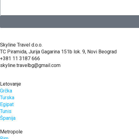
Skyline Travel d.o.o.
TC Piramida, Jurija Gagarina 151b lok. 9, Novi Beograd
+381 11 3187 666
skyline.travelbg@gmail.com
Letovanje
Grčka
Turska
Egipat
Tunis
Španija
Metropole
Rim