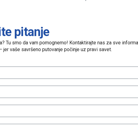
ite pitanje
nja? Tu smo da vam pomognemo! Kontaktirajte nas za sve informac
 – jer vaše savršeno putovanje počinje uz pravi savet.