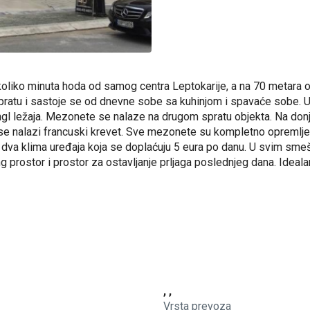
koliko minuta hoda od samog centra Leptokarije, a na 70 metara
tu i sastoje se od dnevne sobe sa kuhinjom i spavaće sobe. U kuh
a singl ležaja. Mezonete se nalaze na drugom spratu objekta. Na
ou se nalazi francuski krevet. Sve mezonete su kompletno opremlje
ivoa, dva klima uređaja koja se doplaćuju 5 eura po danu. U svim s
ng prostor i prostor za ostavljanje prljaga poslednjeg dana. Ide
, ,
Vrsta prevoza