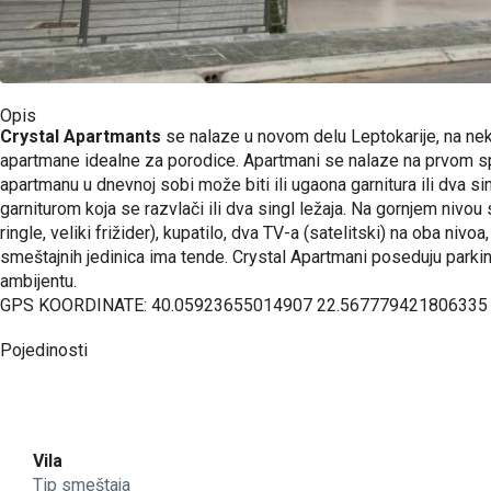
Opis
Crystal Apartmants
se nalaze u novom delu Leptokarije, na ne
apartmane idealne za porodice. Apartmani se nalaze na prvom spra
apartmanu u dnevnoj sobi može biti ili ugaona garnitura ili dv
garniturom koja se razvlači ili dva singl ležaja. Na gornjem niv
ringle, veliki frižider), kupatilo, dva TV-a (satelitski) na oba n
smeštajnih jedinica ima tende. Crystal Apartmani poseduju parki
ambijentu.
GPS KOORDINATE: 40.05923655014907 22.567779421806335
Pojedinosti
Vila
Tip smeštaja