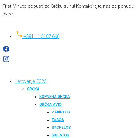
First Minute popusti za Grčku su tu! Kontaktirajte nas za ponudu
ovde
.
+381 11 3187 666
Letovanje 2026
GRČKA
KOPNENA GRČKA
GRČKA AVIO
ZAKINTOS
TASOS
SKOPELOS
SKIJATOS