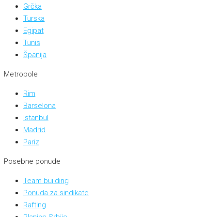
Grčka
Turska
Egipat
Tunis
Španija
Metropole
Rim
Barselona
Istanbul
Madrid
Pariz
Posebne ponude
Team building
Ponuda za sindikate
Rafting
Planine Srbije