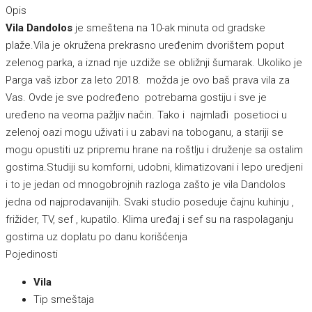
Opis
Vila Dandolos
je smeštena na 10-ak minuta od gradske
plaže.Vila je okružena prekrasno uređenim dvorištem poput
zelenog parka, a iznad nje uzdiže se obližnji šumarak. Ukoliko je
Parga vaš izbor za leto 2018. možda je ovo baš prava vila za
Vas. Ovde je sve podređeno potrebama gostiju i sve je
uređeno na veoma pažljiv način. Tako i najmlađi posetioci u
zelenoj oazi mogu uživati i u zabavi na toboganu, a stariji se
mogu opustiti uz pripremu hrane na roštlju i druženje sa ostalim
gostima.Studiji su komforni, udobni, klimatizovani i lepo uredjeni
i to je jedan od mnogobrojnih razloga zašto je vila Dandolos
jedna od najprodavanijih. Svaki studio poseduje čajnu kuhinju ,
frižider, TV, sef , kupatilo. Klima uređaj i sef su na raspolaganju
gostima uz doplatu po danu korišćenja
Pojedinosti
Vila
Tip smeštaja