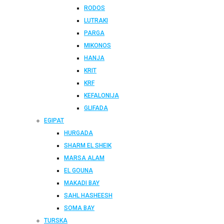
RODOS
LUTRAKI
PARGA
MIKONOS
HANJA
KRIT
KRF
KEFALONIJA
GLIFADA
EGIPAT
HURGADA
SHARM EL SHEIK
MARSA ALAM
EL GOUNA
MAKADI BAY
SAHL HASHEESH
SOMA BAY
TURSKA