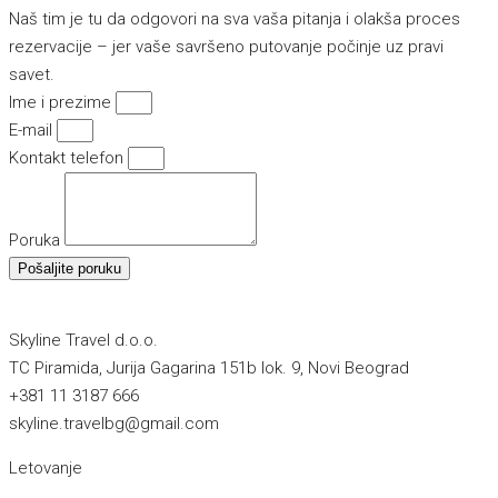
Naš tim je tu da odgovori na sva vaša pitanja i olakša proces
rezervacije – jer vaše savršeno putovanje počinje uz pravi
savet.
Ime i prezime
E-mail
Kontakt telefon
Poruka
Pošaljite poruku
Skyline Travel d.o.o.
TC Piramida, Jurija Gagarina 151b lok. 9, Novi Beograd
+381 11 3187 666
skyline.travelbg@gmail.com
Letovanje