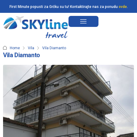
First Minute popusti za Grčku su tu! Kontaktirajte nas za ponudu
ovde
.
Home
Vila
Vila Diamanto
Vila Diamanto