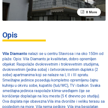
4 More
8 More
Opis
Vila Diamanto
nalazi se u centru Stavrosa i na oko 150m od
plaže. Opis: Vila Diamanto je kvalitetan, dobro opremljen
objekat. Raspolaže dvokrevetnim i trokrevetnim studijima,
dvokrevetnim (jedna soba) i četvorokrevetnim dupleks (2
sobe) apartmanima koji se nalaze na I, II i III spratu.
Smeštajne jedinice poseduju kompletno opremljenu čajnu
kuhinju u okviru sobe, kupatilo (tuš/WC), TV i balkon. Svaka
smeštajna jedinica raspolaže klima-uređajem čije se
korišćenje doplaćuje na licu mesta (5 € dnevno po studiju).
Ova doplata nije obavezna.Vila ima dvorište i veliku terasu sa
pogledom na more. Vila nema peškire. Vila ima besplatan