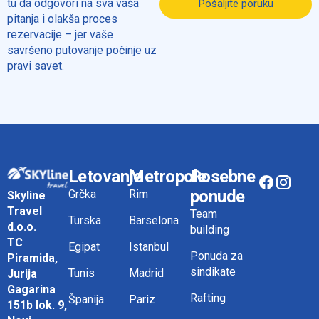
tu da odgovori na sva vaša
Pošaljite poruku
pitanja i olakša proces
rezervacije – jer vaše
savršeno putovanje počinje uz
pravi savet.
Letovanje
Metropole
Posebne
ponude
Grčka
Rim
Skyline
Travel
Team
Turska
Barselona
d.o.o.
building
TC
Egipat
Istanbul
Ponuda za
Piramida,
sindikate
Tunis
Madrid
Jurija
Gagarina
Rafting
Španija
Pariz
151b lok. 9,