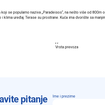
oji se popularno naziva „Paradeisos“, na nešto više od 800m od
kao i klima uređaj. Terase su prostrane. Kuća ima dvorište sa man
, ,
Vrsta prevoza
avite pitanje
Ime i prezime