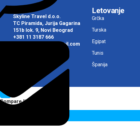
Letovanje
Skyline Travel d.o.o.
Grčka
TC Piramida, Jurija Gagarina
Turska
151b lok. 9, Novi Beograd
+381 11 3187 666
Egipat
skyline.travelbg@gmail.com
Tunis
Španija
Compare listings