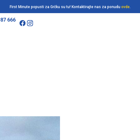
First Minute popusti za Grčku su tu! Kontaktirajte nas za ponudu
ovde
.
187 666