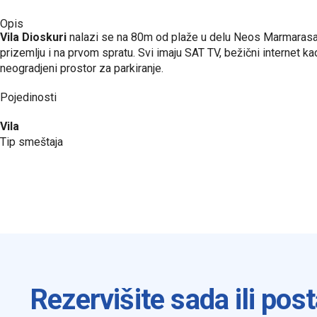
Opis
Vila Dioskuri
nalazi se na 80m od plaže u delu Neos Marmarasa k
prizemlju i na prvom spratu. Svi imaju SAT TV, bežični internet 
neogradjeni prostor za parkiranje.
Pojedinosti
Vila
Tip smeštaja
Rezervišite sada ili post