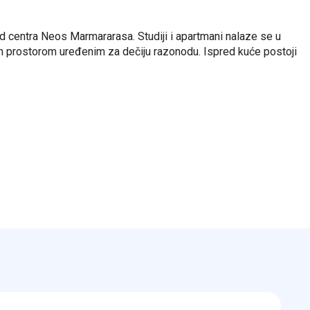
 centra Neos Marmararasa. Studiji i apartmani nalaze se u
jim prostorom uređenim za dečiju razonodu. Ispred kuće postoji