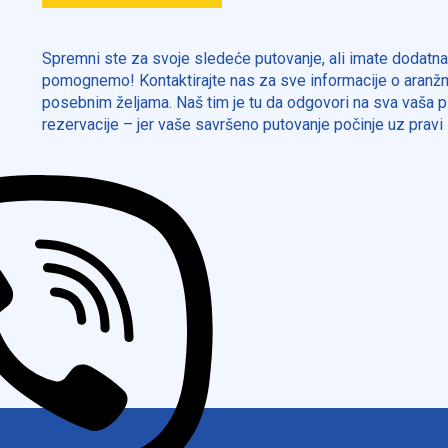
Spremni ste za svoje sledeće putovanje, ali imate dodatn
pomognemo! Kontaktirajte nas za sve informacije o aranžm
posebnim željama. Naš tim je tu da odgovori na sva vaša pi
rezervacije – jer vaše savršeno putovanje počinje uz pravi 