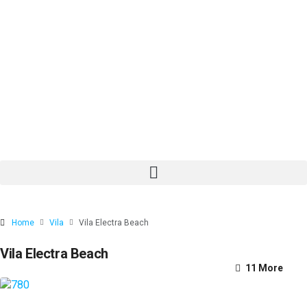
Home
Vila
Vila Electra Beach
Vila Electra Beach
11 More
7 More