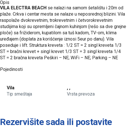
Opis
VILA ELECTRA BEACH
se nalazi na samom šetalištu i 20m od
plaže. Crkva i centar mesta se nalaze u neposrednoj blizini. Vila
raspolaže dvokrevetnim, trokrevetnim i četvorokrevetnim
studijima koji su opremljeni čajnom kuhinjom (rešo sa dve grejne
ploče) sa frižiderom, kupatilom sa tuš kadom, TV-om, klima
uređajem (doplata za korišćenje iznosi 5eur po danu). Vila
poseduje i lift. Struktura kreveta : 1/2 ST = 2 singl kreveta 1/3
ST = bračni krevet + singl krevet 1/3 ST = 3 singl kreveta 1/4
ST = 2 bračna kreveta Peškiri – NE; WiFi – NE; Parking – NE
Pojedinosti
Vila
, ,
Tip smeštaja
Vrsta prevoza
Rezervišite sada ili postavite