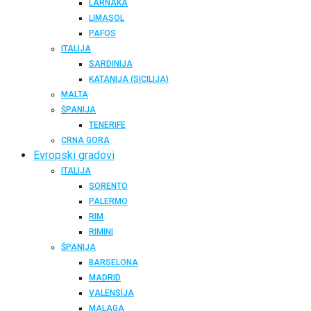
LARNAKA
LIMASOL
PAFOS
ITALIJA
SARDINIJA
KATANIJA (SICILIJA)
MALTA
ŠPANIJA
TENERIFE
CRNA GORA
Evropski gradovi
ITALIJA
SORENTO
PALERMO
RIM
RIMINI
ŠPANIJA
BARSELONA
MADRID
VALENSIJA
MALAGA