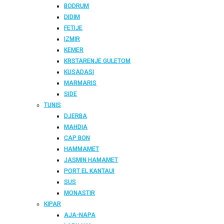
BODRUM
DIDIM
FETIJE
IZMIR
KEMER
KRSTARENJE GULETOM
KUSADASI
MARMARIS
SIDE
TUNIS
DJERBA
MAHDIA
CAP BON
HAMMAMET
JASMIN HAMAMET
PORT EL KANTAUI
SUS
MONASTIR
KIPAR
AJA-NAPA