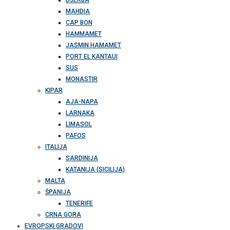
DJERBA
MAHDIA
CAP BON
HAMMAMET
JASMIN HAMAMET
PORT EL KANTAUI
SUS
MONASTIR
KIPAR
AJA-NAPA
LARNAKA
LIMASOL
PAFOS
ITALIJA
SARDINIJA
KATANIJA (SICILIJA)
MALTA
ŠPANIJA
TENERIFE
CRNA GORA
EVROPSKI GRADOVI