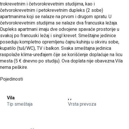
trokrevetnim i četvorokrevetnim studijima, kao i
četvorokrevetnim i petokrevetnim dupleks (2 sobe)
apartmanima koji se nalaze na prvom i drugom spratu. U
četvorokrevetnim studijima se nalaze dva francuska ležaja.
Dupleks apartmani imaju dve odvojene spavaće prostorije u
svakoj po francuski ležaj i singl krevet. Smeštajne jedinice
poseduju kompletno opremljenu čajnu kuhinju u okviru sobe,
kupatilo (tuš/WC), TV i balkon. Svaka smeštajna jedinica
raspolaže klima-uređajem čije se korišćenje doplaćuje na licu
mesta (5 € dnevno po studiju). Ova doplata nije obavezna.Vila
nema peškire.
Pojedinosti
Vila
, ,
Tip smeštaja
Vrsta prevoza