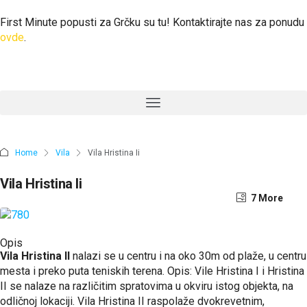
First Minute popusti za Grčku su tu! Kontaktirajte nas za ponudu
ovde
.
Home
Vila
Vila Hristina Ii
Vila Hristina Ii
3 More
7 More
Opis
Vila Hristina II
nalazi se u centru i na oko 30m od plaže, u centru
mesta i preko puta teniskih terena. Opis: Vile Hristina I i Hristina
II se nalaze na različitim spratovima u okviru istog objekta, na
odličnoj lokaciji. Vila Hristina II raspolaže dvokrevetnim,