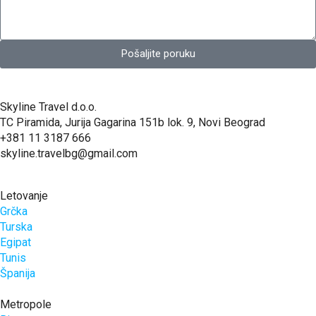
Pošaljite poruku
Skyline Travel d.o.o.
TC Piramida, Jurija Gagarina 151b lok. 9, Novi Beograd
+381 11 3187 666
skyline.travelbg@gmail.com
Letovanje
Grčka
Turska
Egipat
Tunis
Španija
Metropole