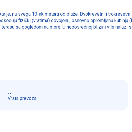
arije, na svega 10-ak metara od plaže. Dvokrevetni i trokrevetni
oseduju fizički (vratima) odvojenu, osnovno opremljenu kuhinju (f
 terasu sa pogledom na more. U neposrednoj blizini vile nalazi se 
, ,
Vrsta prevoza