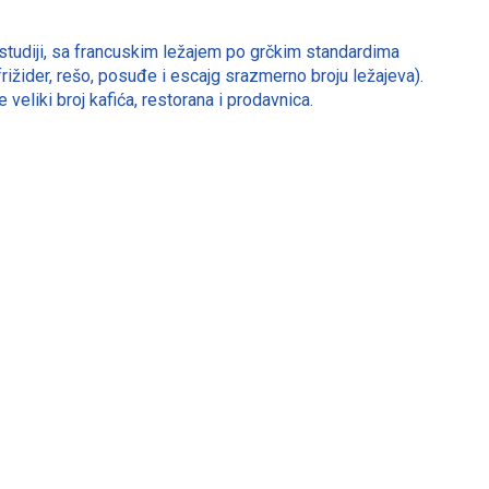
 studiji, sa francuskim ležajem po grčkim standardima
rižider, rešo, posuđe i escajg srazmerno broju ležajeva).
veliki broj kafića, restorana i prodavnica.