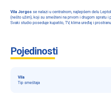
Vila Jorgos
se nalazi u centralnom, najlepšem delu Leptok
(nešto užim), koji su smešteni na prvom i drugom spratu i p
Svaki studio poseduje kupatilo, TV, klima uređaj i prostranu
Pojedinosti
Vila
Tip smeštaja