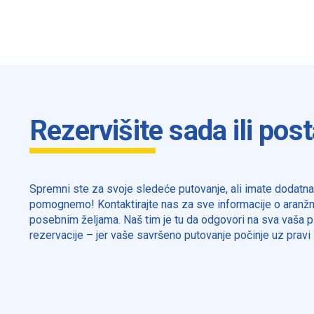
Rezervišite sada ili post
Spremni ste za svoje sledeće putovanje, ali imate dodatn
pomognemo! Kontaktirajte nas za sve informacije o aranžm
posebnim željama. Naš tim je tu da odgovori na sva vaša pi
rezervacije – jer vaše savršeno putovanje počinje uz pravi 