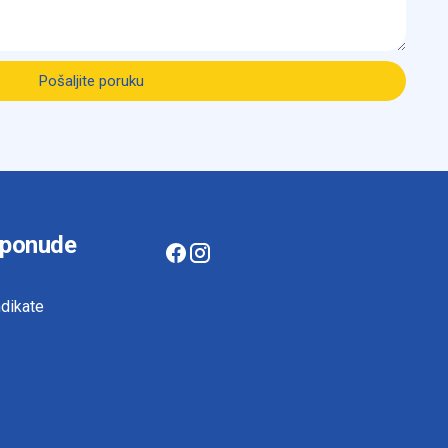
Pošaljite poruku
 ponude
dikate