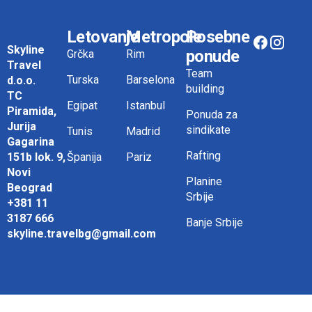
Letovanje
Metropole
Posebne
Skyline
ponude
Grčka
Rim
Travel
Team
Turska
Barselona
d.o.o.
building
TC
Egipat
Istanbul
Piramida,
Ponuda za
Jurija
sindikate
Tunis
Madrid
Gagarina
Rafting
151b lok. 9,
Španija
Pariz
Novi
Planine
Beograd
Srbije
+381 11
3187 666
Banje Srbije
skyline.travelbg@gmail.com