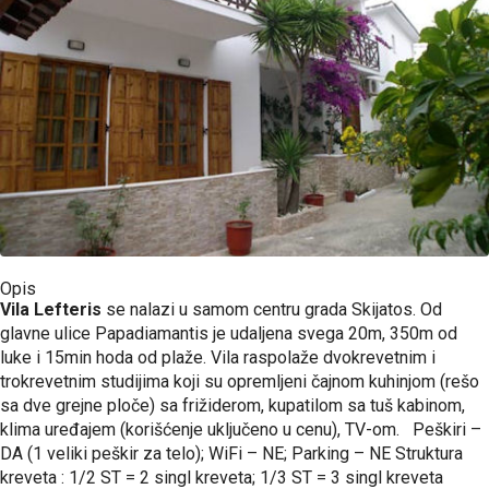
Opis
Vila Lefteris
se nalazi u samom centru grada Skijatos. Od
glavne ulice Papadiamantis je udaljena svega 20m, 350m od
luke i 15min hoda od plaže. Vila raspolaže dvokrevetnim i
trokrevetnim studijima koji su opremljeni čajnom kuhinjom (rešo
sa dve grejne ploče) sa frižiderom, kupatilom sa tuš kabinom,
klima uređajem (korišćenje uključeno u cenu), TV-om. Peškiri –
DA (1 veliki peškir za telo); WiFi – NE; Parking – NE Struktura
kreveta : 1/2 ST = 2 singl kreveta; 1/3 ST = 3 singl kreveta