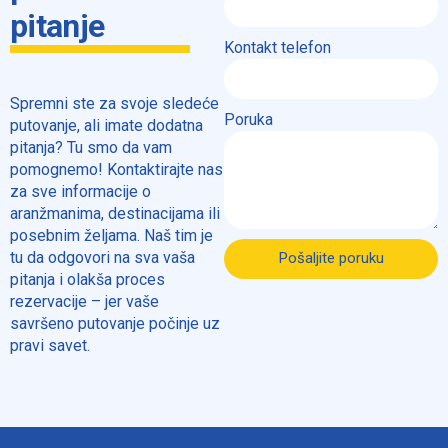
pitanje
Kontakt telefon
Spremni ste za svoje sledeće
Poruka
putovanje, ali imate dodatna
pitanja? Tu smo da vam
pomognemo! Kontaktirajte nas
za sve informacije o
aranžmanima, destinacijama ili
posebnim željama. Naš tim je
tu da odgovori na sva vaša
Pošaljite poruku
pitanja i olakša proces
rezervacije – jer vaše
savršeno putovanje počinje uz
pravi savet.