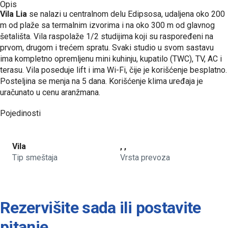
Opis
Vila Lia
se nalazi u centralnom delu Edipsosa, udaljena oko 200
m od plaže sa termalnim izvorima i na oko 300 m od glavnog
šetališta. Vila raspolaže 1/2 studijima koji su raspoređeni na
prvom, drugom i trećem spratu. Svaki studio u svom sastavu
ima kompletno opremljenu mini kuhinju, kupatilo (TWC), TV, AC i
terasu. Vila poseduje lift i ima Wi-Fi, čije je korišćenje besplatno.
Posteljina se menja na 5 dana. Korišćenje klima uređaja je
uračunato u cenu aranžmana.
Pojedinosti
Vila
, ,
Tip smeštaja
Vrsta prevoza
Rezervišite sada ili postavite
pitanje