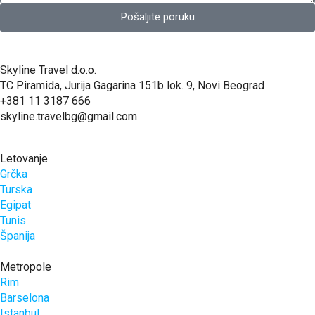
Pošaljite poruku
Skyline Travel d.o.o.
TC Piramida, Jurija Gagarina 151b lok. 9, Novi Beograd
+381 11 3187 666
skyline.travelbg@gmail.com
Letovanje
Grčka
Turska
Egipat
Tunis
Španija
Metropole
Rim
Barselona
Istanbul