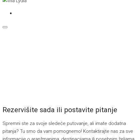
Rezervišite sada ili postavite pitanje
Spremni ste za svoje sledeće putovanje, ali imate dodatna
pitanja? Tu smo da vam pomognemo! Kontaktirajte nas za sve
informacije o aranžmanima, destinacijama ili posebnim željama.