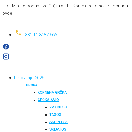
First Minute popusti za Grčku su tu! Kontaktirajte nas za ponudu
ovde
.
+381 11 3187 666
Letovanje 2026
GRČKA
KOPNENA GRČKA
GRČKA AVIO
ZAKINTOS
TASOS
SKOPELOS
SKIJATOS