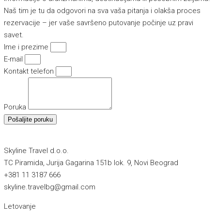
Naš tim je tu da odgovori na sva vaša pitanja i olakša proces
rezervacije – jer vaše savršeno putovanje počinje uz pravi
savet.
Ime i prezime
E-mail
Kontakt telefon
Poruka
Pošaljite poruku
Skyline Travel d.o.o.
TC Piramida, Jurija Gagarina 151b lok. 9, Novi Beograd
+381 11 3187 666
skyline.travelbg@gmail.com
Letovanje