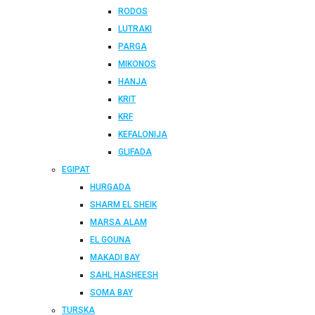
RODOS
LUTRAKI
PARGA
MIKONOS
HANJA
KRIT
KRF
KEFALONIJA
GLIFADA
EGIPAT
HURGADA
SHARM EL SHEIK
MARSA ALAM
EL GOUNA
MAKADI BAY
SAHL HASHEESH
SOMA BAY
TURSKA