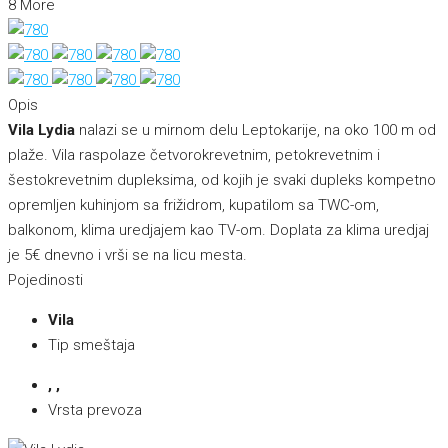
8 More
Opis
Vila Lydia
nalazi se u mirnom delu Leptokarije, na oko 100 m od
plaže. Vila raspolaze
četvorokrevetnim, petokrevetnim i
šestokrevetnim dupleksima, od kojih je svaki dupleks kompetno
opremljen kuhinjom sa frižidrom, kupatilom sa TWC-om,
balkonom, klima uredjajem kao TV-om. Doplata za klima uredjaj
je 5€ dnevno i vrši se na licu mesta.
Pojedinosti
Vila
Tip smeštaja
, ,
Vrsta prevoza