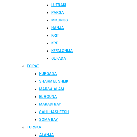
LUTRAKI
PARGA
MIKONOS
HANJA
KRIT
KRF
KEFALONIJA
GLIFADA
EGIPAT
HURGADA
SHARM EL SHEIK
MARSA ALAM
EL GOUNA
MAKADI BAY
SAHL HASHEESH
SOMA BAY
TURSKA
ALANJA