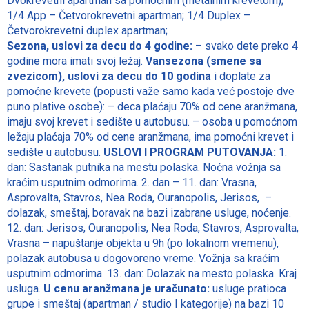
Dvokrevetni apartman sa pomoćnim (metalnim krevetom);
1/4 App – Četvorokrevetni apartman; 1/4 Duplex –
Četvorokrevetni duplex apartman;
Sezona, uslovi za decu do 4 godine:
– svako dete preko 4
godine mora imati svoj ležaj.
Vansezona (smene sa
zvezicom), uslovi za decu do 10 godina
i doplate za
pomoćne krevete (popusti važe samo kada već postoje dve
puno plative osobe): – deca plaćaju 70% od cene aranžmana,
imaju svoj krevet i sedište u autobusu. – osoba u pomoćnom
ležaju plaćaja 70% od cene aranžmana, ima pomoćni krevet i
sedište u autobusu.
USLOVI I PROGRAM PUTOVANJA:
1.
dan: Sastanak putnika na mestu polaska. Noćna vožnja sa
kraćim usputnim odmorima. 2. dan – 11. dan: Vrasna,
Asprovalta, Stavros, Nea Roda, Ouranopolis, Jerisos, –
dolazak, smeštaj, boravak na bazi izabrane usluge, noćenje.
12. dan: Jerisos, Ouranopolis, Nea Roda, Stavros, Asprovalta,
Vrasna – napuštanje objekta u 9h (po lokalnom vremenu),
polazak autobusa u dogovoreno vreme. Vožnja sa kraćim
usputnim odmorima. 13. dan: Dolazak na mesto polaska. Kraj
usluga.
U cenu aranžmana je uračunato:
usluge pratioca
grupe i smeštaj (apartman / studio I kategorije) na bazi 10