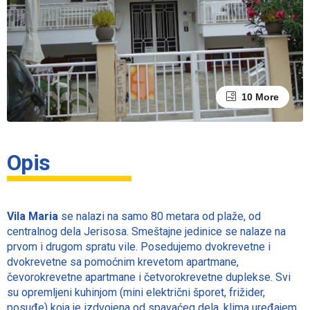
10 More
6 More
Opis
Vila Maria
se nalazi na samo 80 metara od plaže, od
centralnog dela Jerisosa. Smeštajne jedinice se nalaze na
prvom i drugom spratu vile. Posedujemo dvokrevetne i
dvokrevetne sa pomoćnim krevetom apartmane,
čevorokrevetne apartmane i četvorokrevetne duplekse. Svi
su opremljeni kuhinjom (mini električni šporet, frižider,
posuđe) koja je izdvojena od spavaćeg dela, klima uređajem