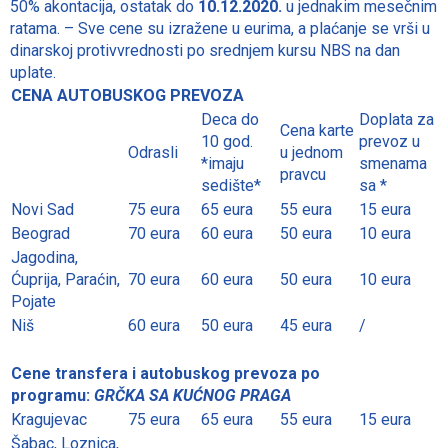
50% akontacija, ostatak do
10.12.2020.
u jednakim mesečnim
ratama. – Sve cene su izražene u eurima, a plaćanje se vrši u
dinarskoj protivvrednosti po srednjem kursu NBS na dan
uplate.
CENA AUTOBUSKOG PREVOZA
Deca do
Doplata za
Cena karte
10 god.
prevoz u
Odrasli
u jednom
*imaju
smenama
pravcu
sedište*
sa *
Novi Sad
75 eura
65 eura
55 eura
15 eura
Beograd
70 eura
60 eura
50 eura
10 eura
Jagodina,
Ćuprija, Paraćin,
70 eura
60 eura
50 eura
10 eura
Pojate
Niš
60 eura
50 eura
45 eura
/
Cene transfera i autobuskog prevoza po
programu:
GRČKA SA KUĆNOG PRAGA
Kragujevac
75 eura
65 eura
55 eura
15 eura
Šabac, Loznica,