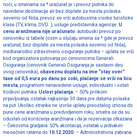
noći, u smenama sa * uračunat je i prevoz putnika do
navedene destinacije ali bez doplate za mesta polaska
severno od Niša, prevoz se vrši autobusima visoke turisticke
klase (TV, klima, DVD…), usluge predstavnika agencije.
U
cenu aranžmana nije uračunato
: autobuski prevoz po
cenovniku iz tabele (osim u slučaju smena sa * gde je prevoz
uračunat, bez doplate za mesta polaska severno od Niša),
međunarodno zdravstveno osiguranje putnika – uplata se vrši
kod organizatora putovanja po cenovnicima Generali
Osiguranja (cenovnik Generali Osiguranja je sastavni deo
ovog cenovnika),
obaveznu doplatu na ime “stay over”
taxe od 0,5 eura po danu po sobi, pla
ćanje se vr
ši na licu
mesta
, programom nenavedene usluge, individualni i ostali
troškovi putnika.
Uslovi plaćanja
: – 50% prilikom
prijavljivanja, ostatak najkasnije 30 dana pre datuma polaska
na put. Ukoliko stranke ne izvrše uplatu preostalog iznosa do
pune cene aranžmana u predvidjenom roku, smatra se da su
odustali od korišćenja aranžmana i da je rezervacija otkazana.
– Čekovima gradjana: 50% akontacija, ostatak u jednakim
mesečnim ratama do
10.12.2020.
– Administrativna zabrana: