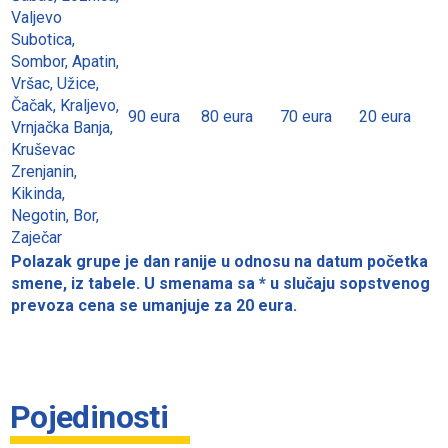
Valjevo
Subotica,
Sombor, Apatin,
Vršac, Užice,
Čačak, Kraljevo,
90 eura
80 eura
70 eura
20 eura
Vrnjačka Banja,
Kruševac
Zrenjanin,
Kikinda,
Negotin, Bor,
Zaječar
Polazak grupe je dan ranije u odnosu na datum početka
smene, iz tabele.
U smenama sa * u
slučaju sopstvenog
prevoza cena se umanjuje za 20 eura.
Pojedinosti