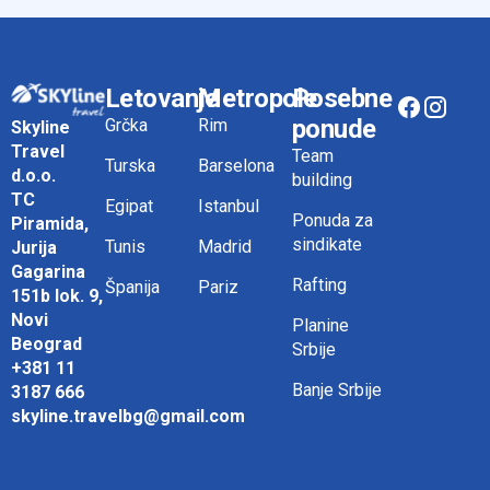
Letovanje
Metropole
Posebne
ponude
Grčka
Rim
Skyline
Travel
Team
Turska
Barselona
d.o.o.
building
TC
Egipat
Istanbul
Ponuda za
Piramida,
sindikate
Tunis
Madrid
Jurija
Gagarina
Rafting
Španija
Pariz
151b lok. 9,
Novi
Planine
Beograd
Srbije
+381 11
Banje Srbije
3187 666
skyline.travelbg@gmail.com