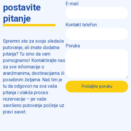
E-mail
postavite
pitanje
Kontakt telefon
Spremni ste za svoje sledeće
Poruka
putovanje, ali imate dodatna
pitanja? Tu smo da vam
pomognemo! Kontaktirajte nas
za sve informacije o
aranžmanima, destinacijama ili
posebnim željama. Naš tim je
tu da odgovori na sva vaša
Pošaljite poruku
pitanja i olakša proces
rezervacije – jer vaše
savršeno putovanje počinje uz
pravi savet.