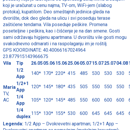
koji je uračunat u cenu najma, TV-om, WiFi-jem (slabog
protoka), kupatilom. Deo smeštajnih jedinica gleda na
dvorište, dok deo gleda na ulicu i svi poseduju terase
zaštićene tendama. Vila poseduje peškire. Promena
poseteljine i peškira, kao i čišćenje je na dan smene. Gosti
sami održavaju higijenu apartmana. U dvorištu vile gosti mogu
svakodnevno odmarati i na raspolaganju im je roštilj.
GPS KOORDINATE: 40.40066167024964
23.877915143966675
Vila
Tip
26.05
05.06
15.06
25.06
05.07
15.07
25.07
04.08
1/2
140*
170*
220*
415
485
530
530
530
App
1/2+1
120*
145*
180*
435
505
550
550
550
Maria
App
TV,
1/4
AC
105*
120*
145*
485
550
600
600
600
App
1/4
115*
130*
155*
530
600
645
645
645
duplex
Legenda:
1/2 App – Dvokrevetni apartman; 1/2+1 App –