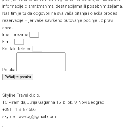
informacije o aranžmanima, destinacijama ili posebnim željama.
Naš tim je tu da odgovori na sva vaša pitanja i olakša proces
rezervacije – jer vaše savršeno putovanje počinje uz pravi
savet.
Ime i prezime
E-mail
Kontakt telefon
Poruka
Pošaljite poruku
Skyline Travel d.o.o.
TC Piramida, Jurija Gagarina 151b lok. 9, Novi Beograd
+381 11 3187 666
skyline.travelbg@gmail.com