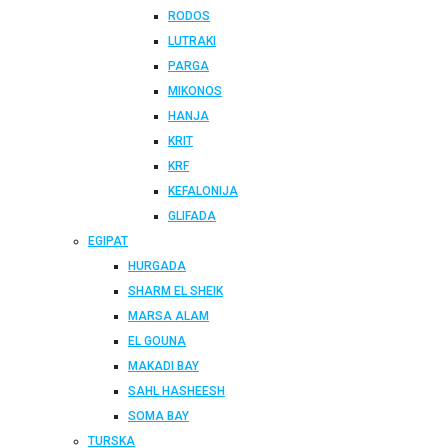
RODOS
LUTRAKI
PARGA
MIKONOS
HANJA
KRIT
KRF
KEFALONIJA
GLIFADA
EGIPAT
HURGADA
SHARM EL SHEIK
MARSA ALAM
EL GOUNA
MAKADI BAY
SAHL HASHEESH
SOMA BAY
TURSKA