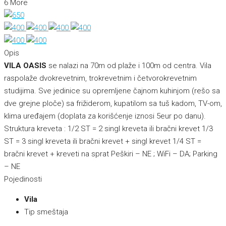
6 More
Opis
VILA OASIS
se nalazi na 70m od plaže i 100m od centra. Vila
raspolaže dvokrevetnim, trokrevetnim i četvorokrevetnim
studijima. Sve jedinice su opremljene čajnom kuhinjom (rešo sa
dve grejne ploče) sa frižiderom, kupatilom sa tuš kadom, TV-om,
klima uređajem (doplata za korišćenje iznosi 5eur po danu).
Struktura kreveta : 1/2 ST = 2 singl kreveta ili bračni krevet 1/3
ST = 3 singl kreveta ili bračni krevet + singl krevet 1/4 ST =
bračni krevet + kreveti na sprat Peškiri – NE ; WiFi – DA; Parking
– NE
Pojedinosti
Vila
Tip smeštaja