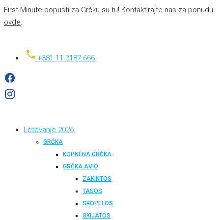
First Minute popusti za Grčku su tu! Kontaktirajte nas za ponudu
ovde
.
+381 11 3187 666
Letovanje 2026
GRČKA
KOPNENA GRČKA
GRČKA AVIO
ZAKINTOS
TASOS
SKOPELOS
SKIJATOS