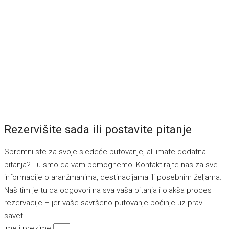
Rezervišite sada ili postavite pitanje
Spremni ste za svoje sledeće putovanje, ali imate dodatna
pitanja? Tu smo da vam pomognemo! Kontaktirajte nas za sve
informacije o aranžmanima, destinacijama ili posebnim željama.
Naš tim je tu da odgovori na sva vaša pitanja i olakša proces
rezervacije – jer vaše savršeno putovanje počinje uz pravi
savet.
Ime i prezime