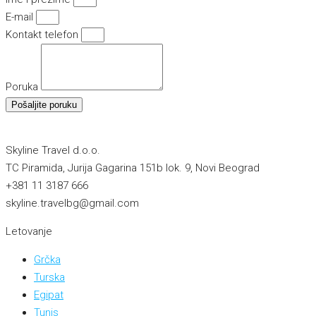
E-mail
Kontakt telefon
Poruka
Pošaljite poruku
Skyline Travel d.o.o.
TC Piramida, Jurija Gagarina 151b lok. 9, Novi Beograd
+381 11 3187 666
skyline.travelbg@gmail.com
Letovanje
Grčka
Turska
Egipat
Tunis