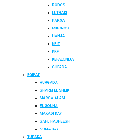
RODOS
LUTRAKI
PARGA
MIKONOS
HANJA
KRIT
KRF
KEFALONIJA
GLIFADA
EGIPAT
HURGADA
SHARM EL SHEIK
MARSA ALAM
EL GOUNA
MAKADI BAY
SAHL HASHEESH
SOMA BAY
TURSKA