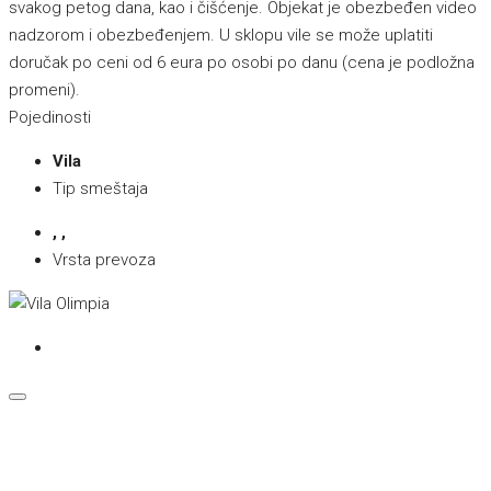
svakog petog dana, kao i čišćenje. Objekat je obezbeđen video
nadzorom i obezbeđenjem. U sklopu vile se može uplatiti
doručak po ceni od 6 eura po osobi po danu (cena je podložna
promeni).
Pojedinosti
Vila
Tip smeštaja
, ,
Vrsta prevoza