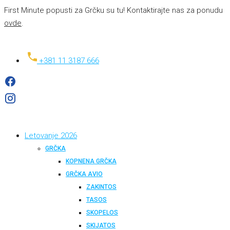
First Minute popusti za Grčku su tu! Kontaktirajte nas za ponudu
ovde
.
+381 11 3187 666
Letovanje 2026
GRČKA
KOPNENA GRČKA
GRČKA AVIO
ZAKINTOS
TASOS
SKOPELOS
SKIJATOS