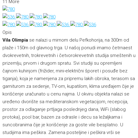
11 More
Opis
Vila Olimpia
se nalazi u mirnom delu Pefkohorija, na 300m od
plaže i 150m od glavnog trga. U našoj ponudi imamo četrnaest
dvokrevetnih, trokrevetnih i četvorokrevetnih studija smeštenih u
prizemlju, prvom i drugom spratu. Svi studiji su opremljeni
čajnom kuhinjom (frižider, mini-električni šporet i posuđe bez
tiganja), koja je namenjena za pripremu lakih obroka, terasom sa
garniturom za sedenje, TV-om, kupatilom, klima uređajem čije je
korišćenje uračunato u cenu najma. U okviru objekta nalazi se
uređeno dvorište sa mediteranskom vegetacijom, recepcija,
prostor za odlaganje prtljaga poslednjeg dana, WiFi (slabog
protoka), pool bar, bazen za odrasle i decu sa ležaljkama i
suncobranima čije je korišćenje za goste vile besplatno. U
studijima ima peškira. Zamena posteljine i peškira vrši se