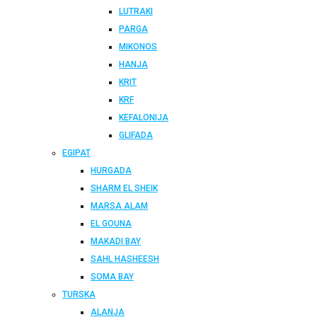
LUTRAKI
PARGA
MIKONOS
HANJA
KRIT
KRF
KEFALONIJA
GLIFADA
EGIPAT
HURGADA
SHARM EL SHEIK
MARSA ALAM
EL GOUNA
MAKADI BAY
SAHL HASHEESH
SOMA BAY
TURSKA
ALANJA