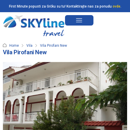
First Minute popusti za Grčku su tu! Kontaktirajte nas za ponudu
ovde
.
Home
Vila
Vila Pirofani New
Vila Pirofani New