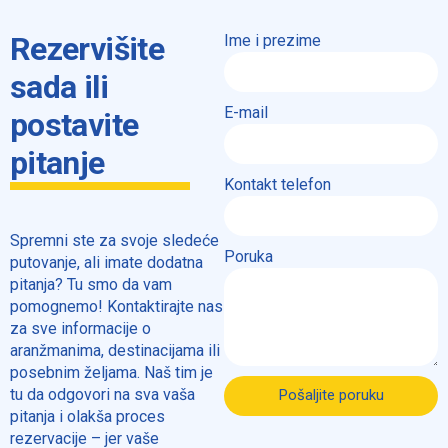
Rezervišite
Ime i prezime
sada ili
E-mail
postavite
pitanje
Kontakt telefon
Spremni ste za svoje sledeće
Poruka
putovanje, ali imate dodatna
pitanja? Tu smo da vam
pomognemo! Kontaktirajte nas
za sve informacije o
aranžmanima, destinacijama ili
posebnim željama. Naš tim je
tu da odgovori na sva vaša
Pošaljite poruku
pitanja i olakša proces
rezervacije – jer vaše