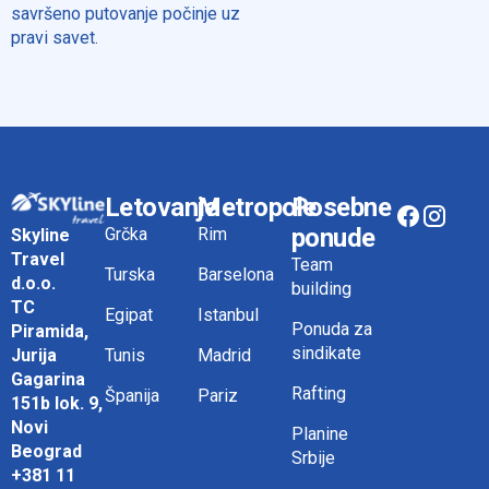
savršeno putovanje počinje uz
pravi savet.
Letovanje
Metropole
Posebne
ponude
Grčka
Rim
Skyline
Travel
Team
Turska
Barselona
d.o.o.
building
TC
Egipat
Istanbul
Ponuda za
Piramida,
sindikate
Tunis
Madrid
Jurija
Gagarina
Rafting
Španija
Pariz
151b lok. 9,
Novi
Planine
Beograd
Srbije
+381 11