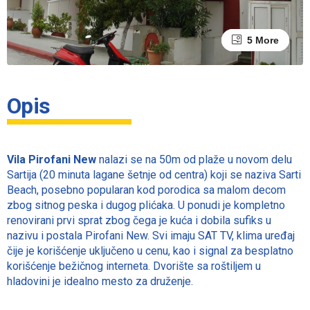
1 More
5 More
Opis
Vila Pirofani New
nalazi se na 50m od plaže u novom delu
Sartija (20 minuta lagane šetnje od centra) koji se naziva Sarti
Beach, posebno popularan kod porodica sa malom decom
zbog sitnog peska i dugog plićaka. U ponudi je kompletno
renovirani prvi sprat zbog čega je kuća i dobila sufiks u
nazivu i postala Pirofani New. Svi imaju SAT TV, klima uređaj
čije je korišćenje uključeno u cenu, kao i signal za besplatno
korišćenje bežičnog interneta. Dvorište sa roštiljem u
hladovini je idealno mesto za druženje.