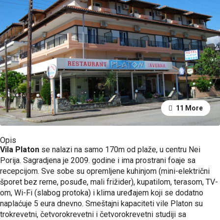
11 More
7 More
Opis
Vila Platon
se nalazi na samo 170m od plaže, u centru Nei
Porija. Sagradjena je 2009. godine i ima prostrani foaje sa
recepcijom. Sve sobe su opremljene kuhinjom (mini-električni
šporet bez rerne, posuđe, mali frižider), kupatilom, terasom, TV-
om, Wi-Fi (slabog protoka) i klima uređajem koji se dodatno
naplaćuje 5 eura dnevno. Smeštajni kapaciteti vile Platon su
trokrevetni, četvorokrevetni i četvorokrevetni studiji sa