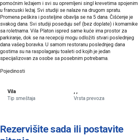
pomoćnim ležajem i svi su opremljeni singl krevetima spojenim
u francuski ležaj. Svi studiji se nalaze na drugom spratu.
Promena peškira i posteljine obavlja se na 5 dana. Čišćenje je
svakog dana. Svi studiji poseduju sef (bez doplate) i komarnike
sa roletnama. Vila Platon ispred same kuće ima prostor za
parkiranje, dok se na recepciji mogu odložiti stvari poslednjeg
dana vašeg boravka. U samom restoranu poslednjeg dana
gostima su na raspolaganju toaleti od kojih je jedan
specijalizovan za osobe sa posebnim potrebama.
Pojedinosti
Vila
, ,
Tip smeštaja
Vrsta prevoza
Rezervišite sada ili postavite