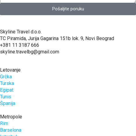
Pošaljite poruku
Skyline Travel d.o.o.
TC Piramida, Jurija Gagarina 151b lok. 9, Novi Beograd
+381 11 3187 666
skyline.travelbg@gmail.com
Letovanje
Grčka
Turska
Egipat
Tunis
Španija
Metropole
Rim
Barselona