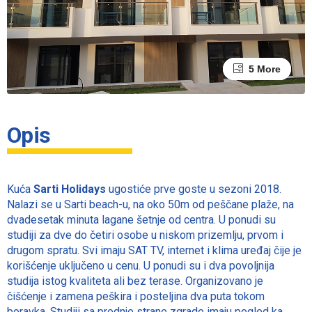
1 More
5 More
Opis
Kuća
Sarti Holidays
ugostiće prve goste u sezoni 2018.
Nalazi se u Sarti beach-u, na oko 50m od peščane plaže, na
dvadesetak minuta lagane šetnje od centra. U ponudi su
studiji za dve do četiri osobe u niskom prizemlju, prvom i
drugom spratu. Svi imaju SAT TV, internet i klima uređaj čije je
korišćenje uključeno u cenu. U ponudi su i dva povoljnija
studija istog kvaliteta ali bez terase. Organizovano je
čišćenje i zamena peškira i posteljina dva puta tokom
boravka. Studiji sa prednje strane zgrade imaju pogled ka