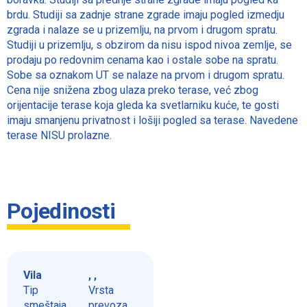
brdu. Studiji sa zadnje strane zgrade imaju pogled izmedju
zgrada i nalaze se u prizemlju, na prvom i drugom spratu.
Studiji u prizemlju, s obzirom da nisu ispod nivoa zemlje, se
prodaju po redovnim cenama kao i ostale sobe na spratu.
Sobe sa oznakom UT se nalaze na prvom i drugom spratu.
Cena nije snižena zbog ulaza preko terase, već zbog
orijentacije terase koja gleda ka svetlarniku kuće, te gosti
imaju smanjenu privatnost i lošiji pogled sa terase. Navedene
terase NISU prolazne.
Pojedinosti
Vila
, ,
Tip
Vrsta
smeštaja
prevoza