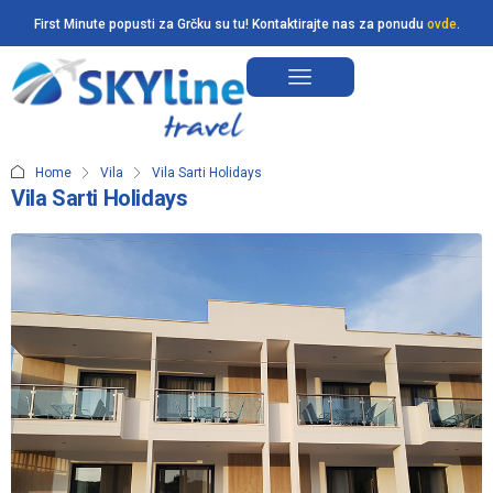
First Minute popusti za Grčku su tu! Kontaktirajte nas za ponudu
ovde
.
Home
Vila
Vila Sarti Holidays
Vila Sarti Holidays