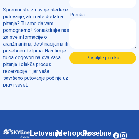
Spremni ste za svoje sledeće
Poruka
putovanje, ali imate dodatna
pitanja? Tu smo da vam
pomognemo! Kontaktirajte nas
za sve informacije o
aranžmanima, destinacijama ili
posebnim željama. Naš tim je
tu da odgovori na sva vaša
Pošaljite poruku
pitanja i olakša proces
rezervacije – jer vaše
savršeno putovanje počinje uz
pravi savet.
Letovanje
Metropole
Posebne