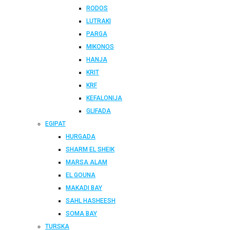
RODOS
LUTRAKI
PARGA
MIKONOS
HANJA
KRIT
KRF
KEFALONIJA
GLIFADA
EGIPAT
HURGADA
SHARM EL SHEIK
MARSA ALAM
EL GOUNA
MAKADI BAY
SAHL HASHEESH
SOMA BAY
TURSKA