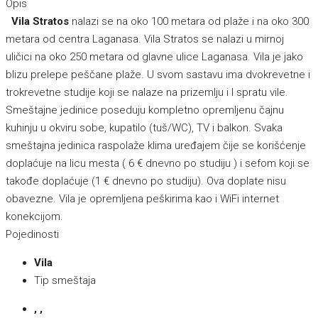
Opis
Vila Stratos
nalazi se na oko 100 metara od plaže i na oko 300
metara od centra Laganasa. Vila Stratos se nalazi u mirnoj
uličici na oko 250 metara od glavne ulice Laganasa. Vila je jako
blizu prelepe peščane plaže. U svom sastavu ima dvokrevetne i
trokrevetne studije koji se nalaze na prizemlju i I spratu vile.
Smeštajne jedinice poseduju kompletno opremljenu čajnu
kuhinju u okviru sobe, kupatilo (tuš/WC), TV i balkon. Svaka
smeštajna jedinica raspolaže klima uređajem čije se korišćenje
doplaćuje na licu mesta ( 6 € dnevno po studiju ) i sefom koji se
takođe doplaćuje (1 € dnevno po studiju). Ova doplate nisu
obavezne. Vila je opremljena peškirima kao i WiFi internet
konekcijom.
Pojedinosti
Vila
Tip smeštaja
, ,