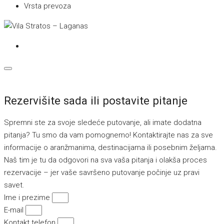
Vrsta prevoza
Rezervišite sada ili postavite pitanje
Spremni ste za svoje sledeće putovanje, ali imate dodatna
pitanja? Tu smo da vam pomognemo! Kontaktirajte nas za sve
informacije o aranžmanima, destinacijama ili posebnim željama.
Naš tim je tu da odgovori na sva vaša pitanja i olakša proces
rezervacije – jer vaše savršeno putovanje počinje uz pravi
savet.
Ime i prezime
E-mail
Kontakt telefon