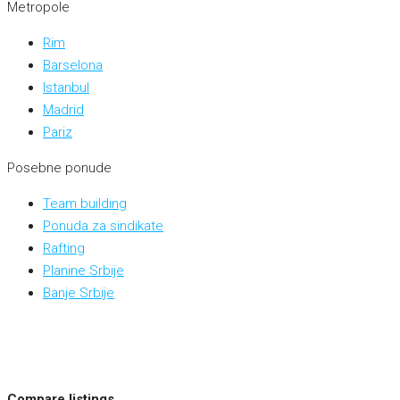
Metropole
Rim
Barselona
Istanbul
Madrid
Pariz
Posebne ponude
Team building
Ponuda za sindikate
Rafting
Planine Srbije
Banje Srbije
Compare listings