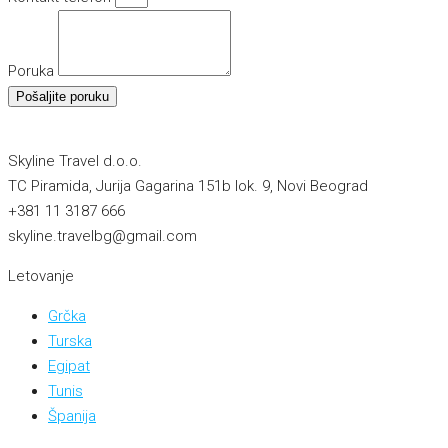
Poruka
Pošaljite poruku
Skyline Travel d.o.o.
TC Piramida, Jurija Gagarina 151b lok. 9, Novi Beograd
+381 11 3187 666
skyline.travelbg@gmail.com
Letovanje
Grčka
Turska
Egipat
Tunis
Španija