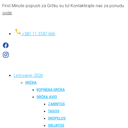
First Minute popusti za Grčku su tu! Kontaktirajte nas za ponudu
ovde
.
+381 11 3187 666
Letovanje 2026
GRČKA
KOPNENA GRČKA
GRČKA AVIO
ZAKINTOS
TASOS
SKOPELOS
SKIJATOS