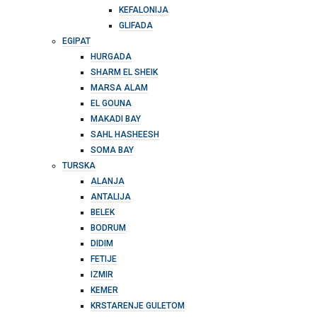
KEFALONIJA
GLIFADA
EGIPAT
HURGADA
SHARM EL SHEIK
MARSA ALAM
EL GOUNA
MAKADI BAY
SAHL HASHEESH
SOMA BAY
TURSKA
ALANJA
ANTALIJA
BELEK
BODRUM
DIDIM
FETIJE
IZMIR
KEMER
KRSTARENJE GULETOM