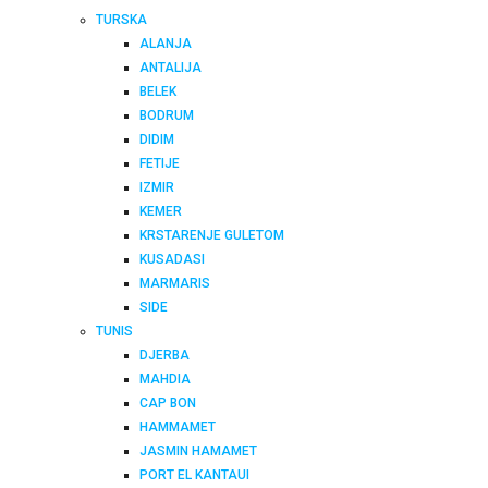
TURSKA
ALANJA
ANTALIJA
BELEK
BODRUM
DIDIM
FETIJE
IZMIR
KEMER
KRSTARENJE GULETOM
KUSADASI
MARMARIS
SIDE
TUNIS
DJERBA
MAHDIA
CAP BON
HAMMAMET
JASMIN HAMAMET
PORT EL KANTAUI