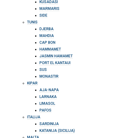
KUSADASI
MARMARIS
SIDE
TUNIS
DJERBA
MAHDIA
CAP BON
HAMMAMET
JASMIN HAMAMET
PORT EL KANTAUI
SUS
MONASTIR
KIPAR
AJA-NAPA
LARNAKA
LIMASOL
PAFOS
ITALIJA
SARDINIJA
KATANIJA (SICILIJA)
MALTA