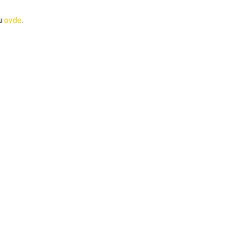
du
ovde
.